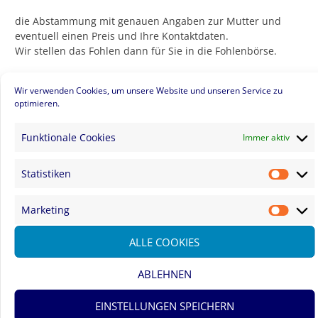
die Abstammung mit genauen Angaben zur Mutter und
eventuell einen Preis und Ihre Kontaktdaten.
Wir stellen das Fohlen dann für Sie in die Fohlenbörse.
Über Bilder von Fohlen, die Sie noch nicht verkaufen
Wir verwenden Cookies, um unsere Website und unseren Service zu
möchten freuen wir uns sehr
optimieren.
und stellen sie gerne unter „Aktuell“ ein.
Funktionale Cookies
Immer aktiv
Statistiken
Statis
Fohlenbörse
Marketing
Marke
ALLE COOKIES
ABLEHNEN
EINSTELLUNGEN SPEICHERN